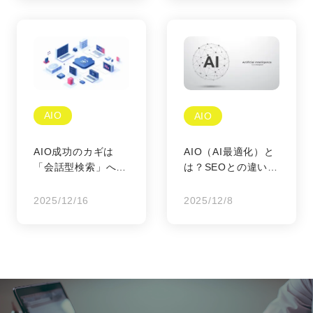
ング論
AIO
AIO
AIO成功のカギは
AIO（AI最適化）と
「会話型検索」への
は？SEOとの違いと
最適化：AIに選ばれ
基礎知識
る対話型コンテンツ
2025/12/16
2025/12/8
の作り方