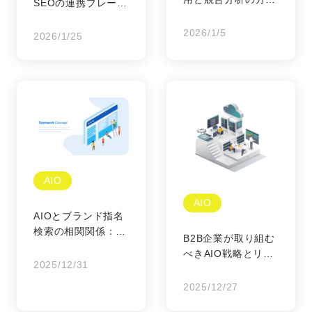
SEOの連携プレー：
法：AI検索時代に勝
AIに愛される「土
ち残るデータ戦略
2026/1/5
台」を作るエンジニ
2026/1/25
アリング戦略
AIO
AIO
AIOとブランド指名
検索の相関関係：な
B2B企業が取り組む
ぜ「指名される企
べきAIO戦略とリー
業」はAI時代に最強
2025/12/31
ド獲得：AI検索時代
なのか
に「選ばれる」ため
2025/12/27
の次世代マーケティ