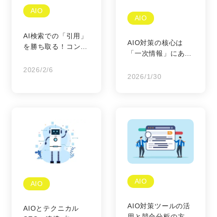
AIO
AIO
AI検索での「引用」
AIO対策の核心は
を勝ち取る！コンテ
「一次情報」にあ
ンツの構造化とAIO
り：AIが絶対に模倣
の極意
2026/2/6
できない独自コンテ
2026/1/30
ンツの作り方完全ガ
イド
AIO
AIO
AIO対策ツールの活
AIOとテクニカル
用と競合分析の方