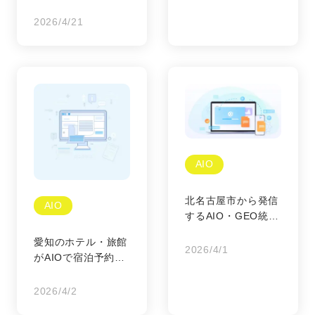
コンテンツ
2026/4/21
AIO
北名古屋市から発信
AIO
するAIO・GEO統合
戦略の全貌
愛知のホテル・旅館
2026/4/1
がAIOで宿泊予約を
増やす集客術｜AI検
索で選ばれるための
2026/4/2
新常識