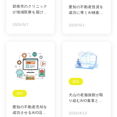
碧南市のクリニック
愛知の不動産投資を
が地域医療を届ける
成功に導くAI検索最
ためのAIO対策：AI
適化（AIO）の重要
検索時代に「選ばれ
性：次世代の物件集
2026/5/7
2026/5/1
る」ための信頼構築
客戦略
術
AIO
AIO
犬山の老舗旅館が取
り組むAIO集客と最
新の宿泊動向：AI検
愛知の不動産売却を
索時代の伝統と革新
成功させるAIO活用
2026/4/13