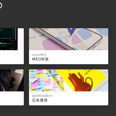
S
Locina MEO
MEO対策
ADVERTISEMENT
広告運用