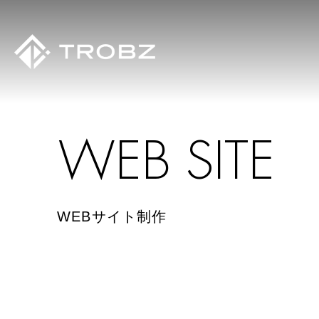
W
E
B
S
I
T
E
WEBサイト制作