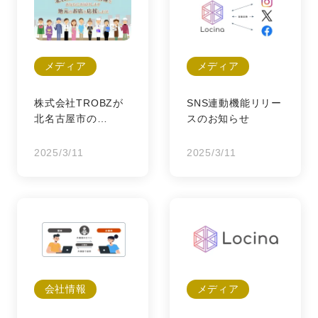
メディア
メディア
株式会社TROBZが
SNS連動機能リリー
北名古屋市の
スのお知らせ
「KISPO」に掲載さ
れました！
2025/3/11
2025/3/11
会社情報
メディア