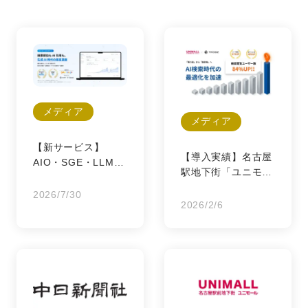
メディア
メディア
【新サービス】
【導入実績】名古屋
AIO・SGE・LLMO
駅地下街「ユニモー
分析ツール「トロパ
ル」様｜AI検索最適
ス」を正式リリース
2026/7/30
化で閲覧数が約84%
2026/2/6
｜月額9,900円・契
増加
約期間の縛りなしで
全機能を提供