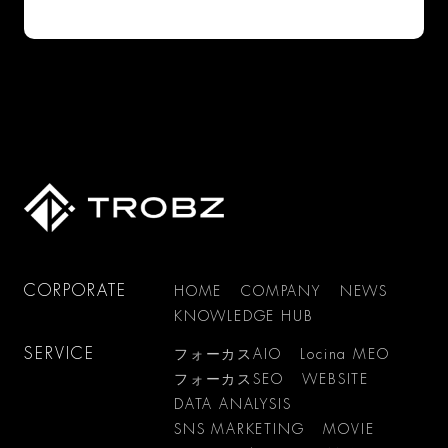
CORPORATE
HOME
COMPANY
NEWS
KNOWLEDGE HUB
SERVICE
フォーカスAIO
Locina MEO
フォーカスSEO
WEBSITE
DATA ANALYSIS
SNS MARKETING
MOVIE