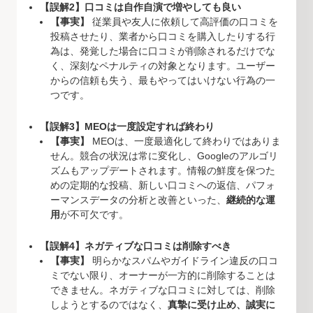
【誤解2】口コミは自作自演で増やしても良い
【事実】
従業員や友人に依頼して高評価の口コミを
投稿させたり、業者から口コミを購入したりする行
為は、発覚した場合に口コミが削除されるだけでな
く、深刻なペナルティの対象となります。ユーザー
からの信頼も失う、最もやってはいけない行為の一
つです。
【誤解3】MEOは一度設定すれば終わり
【事実】
MEOは、一度最適化して終わりではありま
せん。競合の状況は常に変化し、Googleのアルゴリ
ズムもアップデートされます。情報の鮮度を保つた
めの定期的な投稿、新しい口コミへの返信、パフォ
ーマンスデータの分析と改善といった、
継続的な運
用
が不可欠です。
【誤解4】ネガティブな口コミは削除すべき
【事実】
明らかなスパムやガイドライン違反の口コ
ミでない限り、オーナーが一方的に削除することは
できません。ネガティブな口コミに対しては、削除
しようとするのではなく、
真摯に受け止め、誠実に