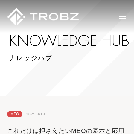
K
N
O
W
L
E
D
G
E
H
U
B
ナレッジハブ
MEO
2025/8/18
これだけは押さえたいMEOの基本と応用