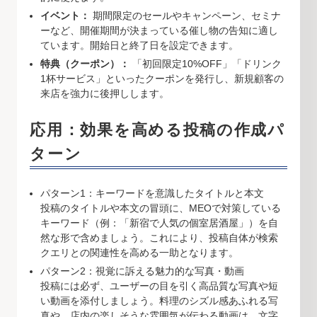
イベント：
期間限定のセールやキャンペーン、セミナ
ーなど、開催期間が決まっている催し物の告知に適し
ています。開始日と終了日を設定できます。
特典（クーポン）：
「初回限定10%OFF」「ドリンク
1杯サービス」といったクーポンを発行し、新規顧客の
来店を強力に後押しします。
応用：効果を高める投稿の作成パ
ターン
パターン1：キーワードを意識したタイトルと本文
投稿のタイトルや本文の冒頭に、MEOで対策している
キーワード（例：「新宿で人気の個室居酒屋」）を自
然な形で含めましょう。これにより、投稿自体が検索
クエリとの関連性を高める一助となります。
パターン2：視覚に訴える魅力的な写真・動画
投稿には必ず、ユーザーの目を引く高品質な写真や短
い動画を添付しましょう。料理のシズル感あふれる写
真や、店内の楽しそうな雰囲気が伝わる動画は、文字