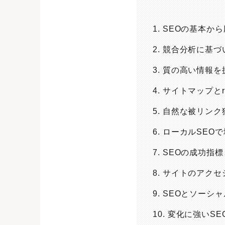
1. SEOの基本
2. 競合分析に基
3. 質の高い情報
4. サイトマップとr
5. 自然な被リン
6. ローカルSE
7. SEOの成功
8. サイトのアク
9. SEOとソー
10. 変化に強い