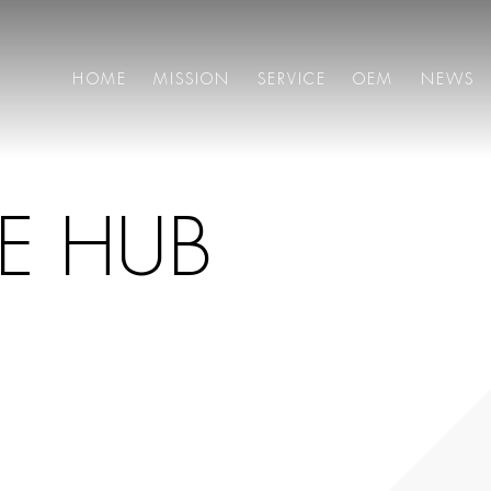
HOME
MISSION
SERVICE
OEM
NEWS
E
H
U
B