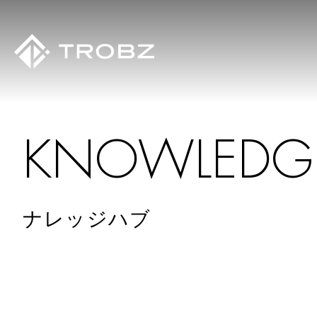
K
N
O
W
L
E
D
G
ナレッジハブ