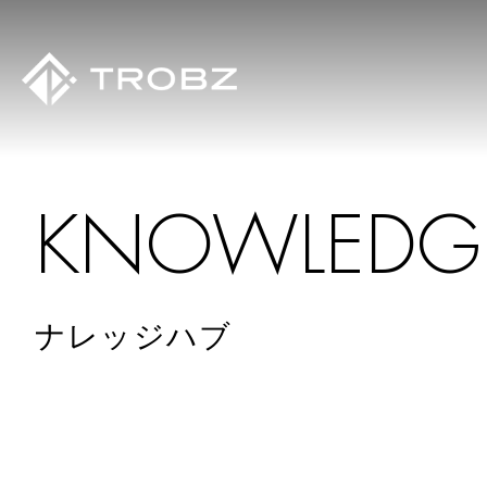
K
N
O
W
L
E
D
G
ナレッジハブ