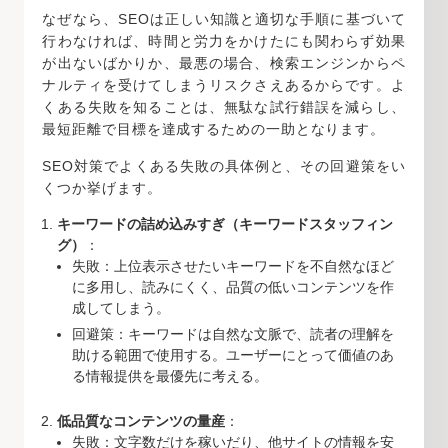
なぜなら、SEOは正しい知識と適切な手順に基づいて
行わなければ、時間と労力をかけたにも関わらず効果
が出ないばかりか、最悪の場合、検索エンジンからペ
ナルティを受けてしまうリスクさえあるからです。よ
くある失敗を知ることは、無駄な試行錯誤を減らし、
最短距離で目標を達成するための一助となります。
SEO対策でよくある失敗の具体例と、その回避策をい
くつか挙げます。
キーワードの詰め込みすぎ（キーワードスタッフィン
グ）
：
失敗：上位表示させたいキーワードを不自然なほど
に多用し、読みにくく、品質の低いコンテンツを作
成してしまう。
回避策：キーワードは自然な文脈で、読者の理解を
助ける範囲で使用する。ユーザーにとって価値のあ
る情報提供を最優先に考える。
低品質なコンテンツの量産
：
失敗：文字数だけを稼いだり、他サイトの情報を安