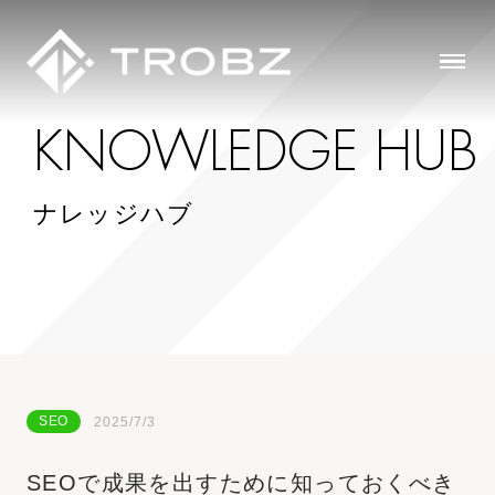
K
N
O
W
L
E
D
G
E
H
U
B
ナレッジハブ
SEO
2025/7/3
SEOで成果を出すために知っておくべき