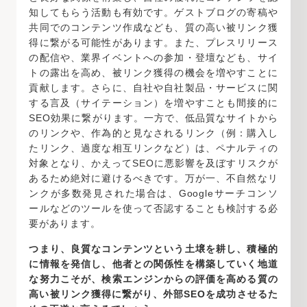
知してもらう活動も有効です。ゲストブログの寄稿や
共同でのコンテンツ作成なども、質の高い被リンク獲
得に繋がる可能性があります。また、プレスリリース
の配信や、業界イベントへの参加・登壇なども、サイ
トの露出を高め、被リンク獲得の機会を増やすことに
貢献します。さらに、自社や自社製品・サービスに関
する言及（サイテーション）を増やすことも間接的に
SEO効果に繋がります。一方で、低品質なサイトから
のリンクや、作為的と見なされるリンク（例：購入し
たリンク、過度な相互リンクなど）は、ペナルティの
対象となり、かえってSEOに悪影響を及ぼすリスクが
あるため絶対に避けるべきです。万が一、不自然なリ
ンクが多数発見された場合は、Googleサーチコンソ
ールなどのツールを使って否認することも検討する必
要があります。
つまり、良質なコンテンツという土壌を耕し、積極的
に情報を発信し、他者との関係性を構築していく地道
な努力こそが、検索エンジンからの評価を高める質の
高い被リンク獲得に繋がり、外部SEOを成功させるた