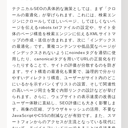
テクニカルSEOの具体的な施策としては、まず「クロ
ールの最適化」が挙げられます。これには、検索エン
ジンにクロールしてほしいページ、してほしくないペ
ージを伝える
robots.txt
ファイルの設定や、サイト全
体のページ構造を検索エンジンに伝える
XMLサイトマ
ップ
の作成・送信が含まれます。次に「インデックス
の最適化」です。重複コンテンツや低品質なページが
インデックスされないように
noindex
タグを適切に使
用したり、
canonical
タグを用いてURLの正規化を行
ったりすることで、サイトの評価が分散するのを防ぎ
ます。サイト構造の最適化も重要で、論理的で分かり
やすいディレクトリ構造、ユーザーがサイト内のどこ
にいるかを示すパンくずリストの設置、そして関連性
の高いページ同士を繋ぐ内部リンクの設計などが挙げ
られます。さらに、ウェブサイトの表示速度の改善は
ユーザー体験に直結し、SEO評価にも大きく影響しま
す。画像の圧縮、ブラウザキャッシュの活用、不要な
JavaScriptやCSSの削減などが有効です。また、スマ
ートフォンからのアクセスが主流となっている現代に