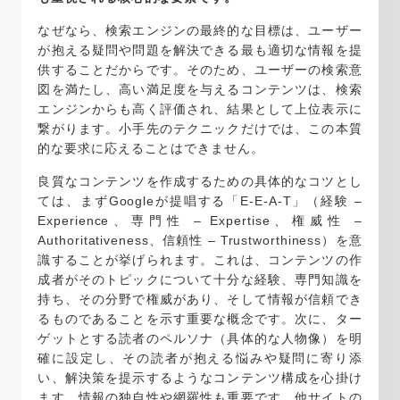
なぜなら、検索エンジンの最終的な目標は、ユーザー
が抱える疑問や問題を解決できる最も適切な情報を提
供することだからです。そのため、ユーザーの検索意
図を満たし、高い満足度を与えるコンテンツは、検索
エンジンからも高く評価され、結果として上位表示に
繋がります。小手先のテクニックだけでは、この本質
的な要求に応えることはできません。
良質なコンテンツを作成するための具体的なコツとし
ては、まずGoogleが提唱する「E-E-A-T」（経験 –
Experience、専門性 – Expertise、権威性 –
Authoritativeness、信頼性 – Trustworthiness）を意
識することが挙げられます。これは、コンテンツの作
成者がそのトピックについて十分な経験、専門知識を
持ち、その分野で権威があり、そして情報が信頼でき
るものであることを示す重要な概念です。次に、ター
ゲットとする読者のペルソナ（具体的な人物像）を明
確に設定し、その読者が抱える悩みや疑問に寄り添
い、解決策を提示するようなコンテンツ構成を心掛け
ます。情報の独自性や網羅性も重要です。他サイトの