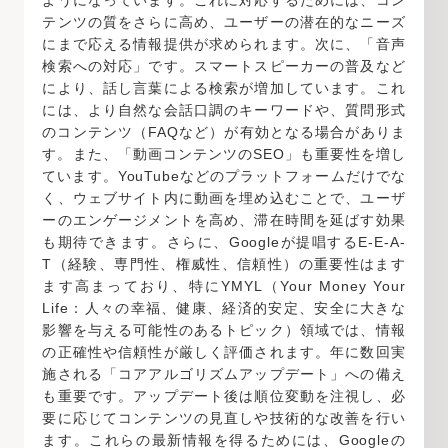
テンツの質をさらに高め、ユーザーの潜在的なニーズ
にまで応える情報提供が求められます。次に、「音声
検索への対応」です。スマートスピーカーの普及など
により、話し言葉による検索が増加しています。これ
には、より自然な会話口調のキーワードや、質問形式
のコンテンツ（FAQなど）が有効となる場合がありま
す。また、「動画コンテンツのSEO」も重要性を増し
ています。YouTubeなどのプラットフォームだけでな
く、ウェブサイト内に動画を埋め込むことで、ユーザ
ーのエンゲージメントを高め、滞在時間を延ばす効果
も期待できます。さらに、Googleが提唱するE-E-A-
T（経験、専門性、権威性、信頼性）の重要性はます
ます高まっており、特にYMYL（Your Money Your
Life：人々の幸福、健康、経済的安定、安全に大きな
影響を与える可能性のあるトピック）領域では、情報
の正確性や信頼性が厳しく評価されます。年に数回実
施される「コアアルゴリズムアップデート」への備え
も重要です。アップデート後は順位変動を注視し、必
要に応じてコンテンツの見直しや技術的な改善を行い
ます。これらの最新情報を得るためには、Googleの