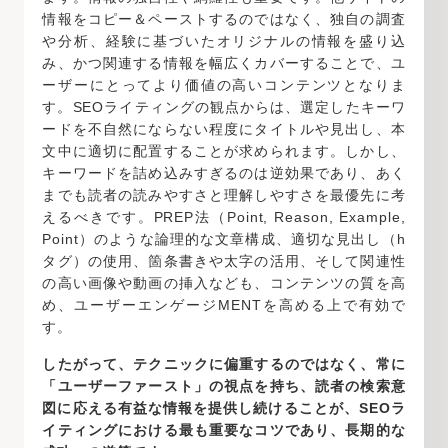
情報をコピー＆ペーストするのではなく、独自の調査
や分析、経験に基づいたオリジナルの情報を盛り込
み、かつ関連する情報を幅広くカバーすることで、ユ
ーザーにとってより価値の高いコンテンツとなりま
す。SEOライティングの観点からは、選定したキーワ
ードを不自然にならない程度にタイトルや見出し、本
文中に適切に配置することが求められます。しかし、
キーワードを詰め込みすぎるのは逆効果であり、あく
までも読者の読みやすさと理解しやすさを最優先に考
えるべきです。PREP法（Point, Reason, Example,
Point）のような論理的な文章構成、適切な見出し（h
タグ）の使用、箇条書きや太字の活用、そして関連性
の高い画像や動画の挿入なども、コンテンツの質を高
め、ユーザーエンゲージMENTを高める上で有効で
す。
したがって、テクニックに偏重するのではなく、常に
「ユーザーファースト」の視点を持ち、読者の検索意
図に応える有益な情報を提供し続けることが、SEOラ
イティングにおける最も重要なコツであり、長期的な