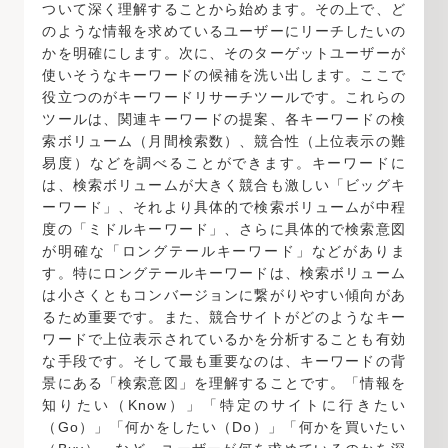
ついて深く理解することから始めます。その上で、ど
のような情報を求めているユーザーにリーチしたいの
かを明確にします。次に、そのターゲットユーザーが
使いそうなキーワードの候補を洗い出します。ここで
役立つのがキーワードリサーチツールです。これらの
ツールは、関連キーワードの提案、各キーワードの検
索ボリューム（月間検索数）、競合性（上位表示の難
易度）などを調べることができます。キーワードに
は、検索ボリュームが大きく競合も激しい「ビッグキ
ーワード」、それより具体的で検索ボリュームが中程
度の「ミドルキーワード」、さらに具体的で検索意図
が明確な「ロングテールキーワード」などがありま
す。特にロングテールキーワードは、検索ボリューム
は小さくともコンバージョンに繋がりやすい傾向があ
るため重要です。また、競合サイトがどのようなキー
ワードで上位表示されているかを分析することも有効
な手段です。そして最も重要なのは、キーワードの背
景にある「検索意図」を理解することです。「情報を
知りたい（Know）」「特定のサイトに行きたい
（Go）」「何かをしたい（Do）」「何かを買いたい