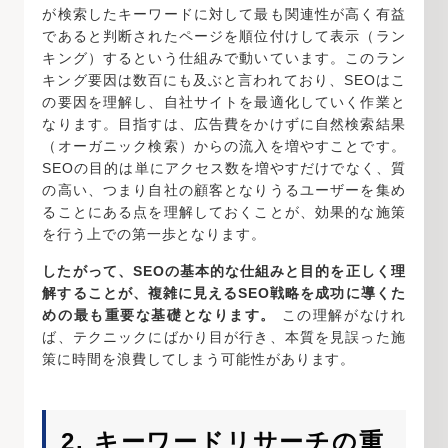
が検索したキーワードに対して最も関連性が高く有益
であると判断されたページを順位付けして表示（ラン
キング）するという仕組みで動いています。このラン
キング要因は数百にも及ぶと言われており、SEOはこ
の要因を理解し、自社サイトを最適化していく作業と
なります。目指すは、広告費をかけずに自然検索結果
（オーガニック検索）からの流入を増やすことです。
SEOの目的は単にアクセス数を増やすだけでなく、質
の高い、つまり自社の顧客となりうるユーザーを集め
ることにある点を理解しておくことが、効果的な施策
を行う上での第一歩となります。
したがって、SEOの基本的な仕組みと目的を正しく理
解することが、複雑に見えるSEO戦略を成功に導くた
めの最も重要な基礎となります。
この理解がなけれ
ば、テクニックにばかり目が行き、本質を見誤った施
策に時間を浪費してしまう可能性があります。
2. キーワードリサーチの重