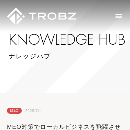
K
N
O
W
L
E
D
G
E
H
U
B
ナレッジハブ
MEO
2025/7/1
MEO対策でローカルビジネスを飛躍させ