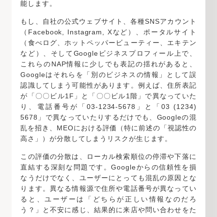
能します。
もし、自社の公式ウェブサイト、各種SNSアカウント
（Facebook, Instagram, Xなど）、ポータルサイト
（食べログ、ホットペッパービューティー、エキテン
など）、そしてGoogleビジネスプロフィール上で、
これらのNAP情報に少しでも表記の揺れがあると、
Googleはそれらを「別のビジネスの情報」として誤
認識してしまう可能性があります。例えば、住所表記
が「〇〇ビル1F」と「〇〇ビル1階」で異なっていた
り、電話番号が「03-1234-5678」と「03 (1234)
5678」で異なっていたりするだけでも、Googleの混
乱を招き、MEOにおける評価（特に前述の「視認性の
高さ」）が分散してしまうリスクが生じます。
この評価の分散は、ローカル検索順位の停滞や下落に
直結する深刻な問題です。Googleからの信頼性を損
なうだけでなく、ユーザーにとっても混乱の原因とな
ります。異なる情報源で住所や電話番号が異なってい
ると、ユーザーは「どちらが正しい情報なのだろ
う？」と不安に感じ、結果的に来店や問い合わせをた