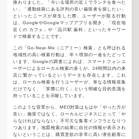
換わりました。「今いる場所の近くでランチを食べた
い」「通勤経路にある評判の良い歯医者を探したい」
といったニーズが発生した際、ユーザーが取る行動
は、GoogleやGoogleマップアプリを開き、「現在地
近くの カフェ」や「品川駅 歯科」といったキーワー
ドで検索することです。
この「Go-Near-Me（ニアミー）検索」とも呼ばれる
地域性の高い検索行動は、年々増加の一途をたどって
います。Googleの調査によれば、スマートフォンユ
ーザーによるローカル検索の多くが、24時間以内の来
店に繋がっているというデータも存在します。これ
は、ローカル検索を行うユーザーが、単なる情報収集
だけでなく、「実際に行く」という明確な目的意識を
持っていることを示唆しています。
このような背景から、MEO対策はもはや「やった方が
良い」施策ではなく、ローカルビジネスにとって「や
らなければならない」不可欠な集客インフラとなりつ
つあります。地図検索の結果に自社の情報が表示され
ないということは、購買意欲の非常に高い潜在顧客に