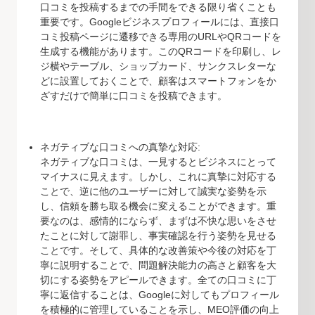
口コミを投稿するまでの手間をできる限り省くことも
重要です。Googleビジネスプロフィールには、直接口
コミ投稿ページに遷移できる専用のURLやQRコードを
生成する機能があります。このQRコードを印刷し、レ
ジ横やテーブル、ショップカード、サンクスレターな
どに設置しておくことで、顧客はスマートフォンをか
ざすだけで簡単に口コミを投稿できます。
ネガティブな口コミへの真摯な対応:
ネガティブな口コミは、一見するとビジネスにとって
マイナスに見えます。しかし、これに真摯に対応する
ことで、逆に他のユーザーに対して誠実な姿勢を示
し、信頼を勝ち取る機会に変えることができます。重
要なのは、感情的にならず、まずは不快な思いをさせ
たことに対して謝罪し、事実確認を行う姿勢を見せる
ことです。そして、具体的な改善策や今後の対応を丁
寧に説明することで、問題解決能力の高さと顧客を大
切にする姿勢をアピールできます。全ての口コミに丁
寧に返信することは、Googleに対してもプロフィール
を積極的に管理していることを示し、MEO評価の向上