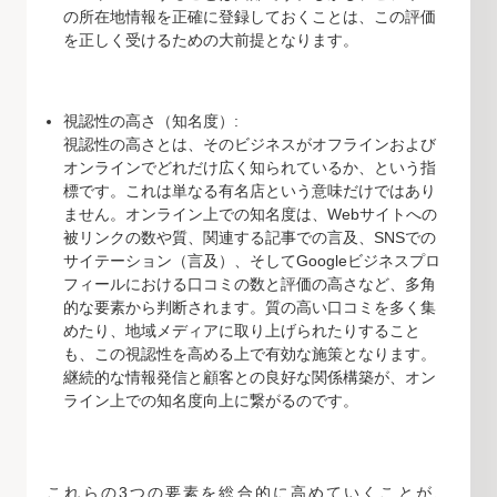
の所在地情報を正確に登録しておくことは、この評価
を正しく受けるための大前提となります。
視認性の高さ（知名度）:
視認性の高さとは、そのビジネスがオフラインおよび
オンラインでどれだけ広く知られているか、という指
標です。これは単なる有名店という意味だけではあり
ません。オンライン上での知名度は、Webサイトへの
被リンクの数や質、関連する記事での言及、SNSでの
サイテーション（言及）、そしてGoogleビジネスプロ
フィールにおける口コミの数と評価の高さなど、多角
的な要素から判断されます。質の高い口コミを多く集
めたり、地域メディアに取り上げられたりすること
も、この視認性を高める上で有効な施策となります。
継続的な情報発信と顧客との良好な関係構築が、オン
ライン上での知名度向上に繋がるのです。
これらの3つの要素を総合的に高めていくことが、