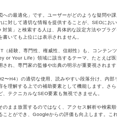
図への最適化」です。ユーザーがどのような疑問や課
れに対して適切な情報を提供することが、SEOにお
 SEO 対策」と検索する人は、具体的な設定方法やプ
を書いても上位には表示されません。
E-A-T（経験、専門性、権威性、信頼性）も、コンテ
ney or Your Life）領域に該当するテーマ、た
用され、専門家の監修や出典の明示が重要視されます
H2〜H4）の適切な使用、読みやすい段落分け、内部
容を理解する上での補助要素として機能します。さらに
ど、テクニカルなSEO要素も無視できません。
そのまま放置するのではなく、アクセス解析や検索順
ことができ、Googleからの評価も向上します。これ