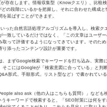
が存在します。情報収集型（Knowクエリ）、比較
ーがどの段階にいるかを把握し、それに合わせた構成
間を延ばすことができます。
MUMといった自然言語処理アルゴリズムを導入し、検索
が一致しているだけではなく、「この文章はユーザー
み取って評価するようになってきています。そのため
寄り添ったコンテンツ設計が重要です。
、まずGoogle検索でキーワードを打ち込み、実際
そこにはGoogleが「検索意図に合っている」と判
Q&A形式、手順形式、リスト型など）で書かれてい
。
ople also ask（他の人はこちらも質問）」な
というキーワードで検索すると、「SEO対策には何を
補が出てくることがあり、これらを見出しに取り入れ