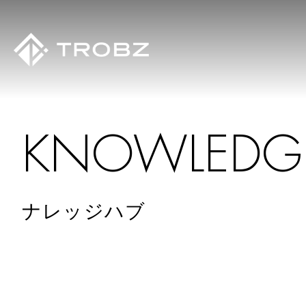
K
N
O
W
L
E
D
G
ナレッジハブ