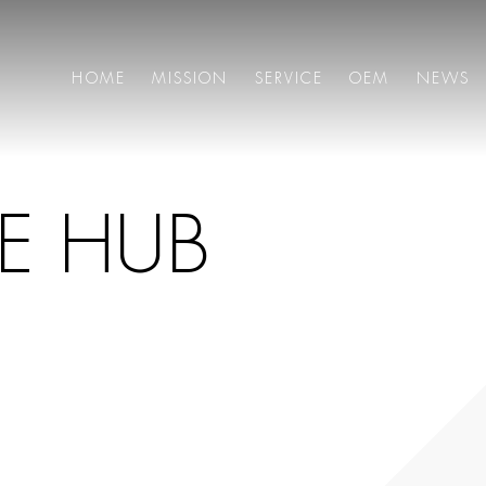
HOME
MISSION
SERVICE
OEM
NEWS
E
H
U
B