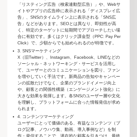
「リスティング広告（検索連動型広告）」や、Webサ
イトやアプリの広告枠に表示される「ディスプレイ広
告」、SNSのタイムライン上に表示される「SNS広
告」などがあります。SEOとは異なり、即効性が高
く、特定のターゲットに短期間でアプローチしたい場
合に有効です。多くはクリック課金型（PPC: Pay Per
Click）で、少額からでも始められるのが特徴です。
3. SNSマーケティング
X（旧Twitter）、Instagram、Facebook、LINEなどの
ソーシャル・ネットワーキング・サービスを活用し
て、ユーザーとのコミュニケーションを図り、ファン
を増やしていく手法です。新商品の告知やキャンペー
ンの拡散だけでなく、企業のブランドイメージ向上
や、顧客との関係性構築（エンゲージメント強化）に
大きな効果を発揮します。各SNSのユーザー層や文化
を理解し、プラットフォームに合った情報発信が求め
られます。
4. コンテンツマーケティング
ユーザーにとって価値のある、有益なコンテンツ（ブ
ログ記事、ノウハウ集、動画、導入事例など）を制
作・発信することで、潜在的な顧客を引きつけ、最終