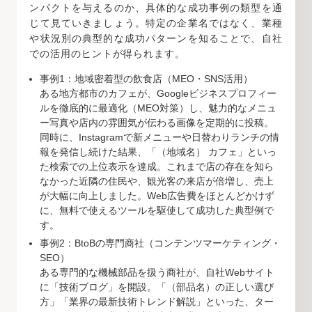
ンパクトを与えるのか、具体的な成功事例の類型を通
じて見ていきましょう。特定の企業名ではなく、業種
や状況別の典型的な成功パターンを知ることで、自社
での活用のヒントが得られます。
事例1：地域密着型の飲食店（MEO・SNS活用）
ある地方都市のカフェが、Googleビジネスプロフィー
ルを徹底的に最適化（MEO対策）し、魅力的なメニュ
ー写真や店内の雰囲気が伝わる画像を定期的に投稿。
同時に、Instagramで新メニューや日替わりランチの情
報を発信し続けた結果、「（地域名） カフェ」といっ
た検索での上位表示を達成。これまで店の存在を知ら
なかった近隣の住民や、観光客の来店が倍増し、売上
が大幅に向上しました。Web広告費をほとんどかけず
に、無料で使えるツールを駆使して成功した典型例で
す。
事例2：BtoBの専門商社（コンテンツマーケティング・
SEO）
ある専門的な機械部品を扱う商社が、自社Webサイト
に「技術ブログ」を開設。「（部品名）の正しい選び
方」「業界の最新技術トレンド解説」といった、ター