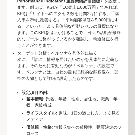
Performance Indicator / 重要業績評価指標
）を設定し
ます。例えば、KGIが「EC売上1,000万円」であれば、
KPIは「サイトへのアクセス数を月間2万にする」「購
入率を2%に改善する」「平均顧客単価を5,000円にす
る」といった、より具体的な行動レベルの目標になり
ます。このKPIを追いかけることで、日々の活動が最終
的なゴールに繋がっているかを確認し、軌道修正を行
うことができます。
ターゲット分析：ペルソナを具体的に描く
次に、「誰に」情報を届けたいのかを具体的に定義し
ます。そのために有効なのが「ペルソナ」の設定で
す。ペルソナとは、自社の最も理想的な顧客像を、架
空の人物として詳細に設定したものです。
設定項目の例:
基本情報:
氏名、年齢、性別、居住地、職業、年
収、家族構成
ライフスタイル:
趣味、1日の過ごし方、よく見る
メディア
価値観・性格:
情報収集への積極性、購買決定のプ
ロセス