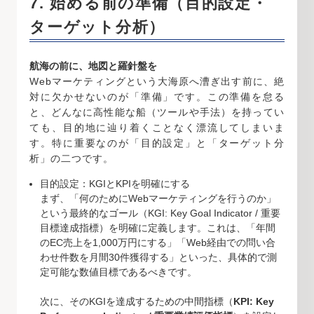
7. 始める前の準備（目的設定・
ターゲット分析）
航海の前に、地図と羅針盤を
Webマーケティングという大海原へ漕ぎ出す前に、絶
対に欠かせないのが「準備」です。この準備を怠る
と、どんなに高性能な船（ツールや手法）を持ってい
ても、目的地に辿り着くことなく漂流してしまいま
す。特に重要なのが「目的設定」と「ターゲット分
析」の二つです。
目的設定：KGIとKPIを明確にする
まず、「何のためにWebマーケティングを行うのか」
という最終的なゴール（KGI: Key Goal Indicator / 重要
目標達成指標）を明確に定義します。これは、「年間
のEC売上を1,000万円にする」「Web経由での問い合
わせ件数を月間30件獲得する」といった、具体的で測
定可能な数値目標であるべきです。
次に、そのKGIを達成するための中間指標（
KPI: Key