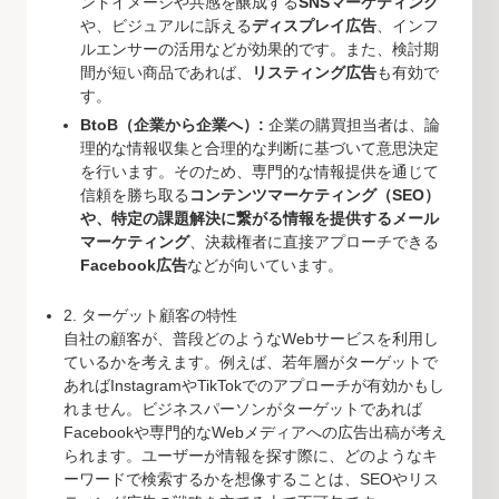
ンドイメージや共感を醸成する
SNSマーケティング
や、ビジュアルに訴える
ディスプレイ広告
、インフ
ルエンサーの活用などが効果的です。また、検討期
間が短い商品であれば、
リスティング広告
も有効で
す。
BtoB（企業から企業へ）:
企業の購買担当者は、論
理的な情報収集と合理的な判断に基づいて意思決定
を行います。そのため、専門的な情報提供を通じて
信頼を勝ち取る
コンテンツマーケティング（SEO）
や、特定の課題解決に繋がる情報を提供するメール
マーケティング
、決裁権者に直接アプローチできる
Facebook広告
などが向いています。
2. ターゲット顧客の特性
自社の顧客が、普段どのようなWebサービスを利用し
ているかを考えます。例えば、若年層がターゲットで
あればInstagramやTikTokでのアプローチが有効かもし
れません。ビジネスパーソンがターゲットであれば
Facebookや専門的なWebメディアへの広告出稿が考え
られます。ユーザーが情報を探す際に、どのようなキ
ーワードで検索するかを想像することは、SEOやリス