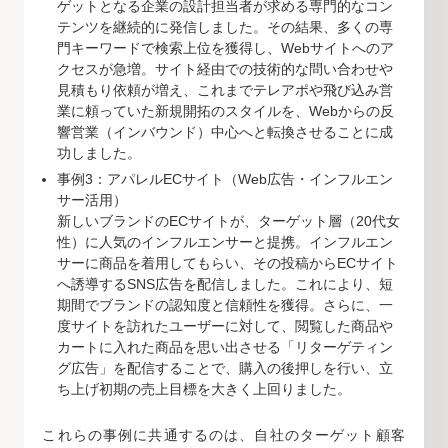
ゲットとなる企業の設計担当者が求める専門的なコン
テンツを継続的に発信しました。その結果、多くの専
門キーワードで検索上位を獲得し、Webサイトへのア
クセスが急増。サイト経由での技術的な問い合わせや
見積もり依頼が増え、これまでテレアポや飛び込み営
業に頼っていた新規開拓のスタイルを、Webからの反
響営業（インバウンド）中心へと転換させることに成
功しました。
事例3：アパレルECサイト（Web広告・インフルエン
サー活用）
新しいブランドのECサイトが、ターゲット層（20代女
性）に人気のインフルエンサーと提携。インフルエン
サーに商品を着用してもらい、その投稿からECサイト
へ誘導するSNS広告を配信しました。これにより、短
期間でブランドの認知度と信頼性を獲得。さらに、一
度サイトを訪れたユーザーに対して、閲覧した商品や
カートに入れた商品を思い出させる「リターゲティン
グ広告」を配信することで、購入の後押しを行い、立
ち上げ初期の売上目標を大きく上回りました。
これらの事例に共通するのは、自社のターゲット顧客