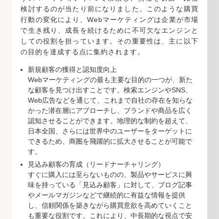
検討するのが当たり前になりました。このような購買
行動の変化により、Webマーケティングは企業が市場
で生き残り、成長を続けるために不可欠なエンジンと
しての役割を担っています。その重要性は、主に以下
の目的を達成する点に集約されます。
新規顧客の獲得と認知度向上
Webマーケティングの最も主要な目的の一つが、新た
な顧客を見つけ出すことです。検索エンジンやSNS、
Web広告などを通じて、これまで自社の存在を知らな
かった潜在層にアプローチし、ブランドや商品を広く
認知させることができます。地理的な制約を超えて、
日本全国、さらには世界中のユーザーをターゲットに
できるため、商圏を飛躍的に拡大させることが可能で
す。
見込み顧客の育成（リードナーチャリング）
すぐに購入には至らないものの、製品やサービスに興
味を持っている「見込み顧客」に対して、ブログ記事
やメールマガジンなどで継続的に有益な情報を提供
し、信頼関係を築きながら購買意欲を高めていくこと
も重要な役割です。これにより、中長期的な視点で安