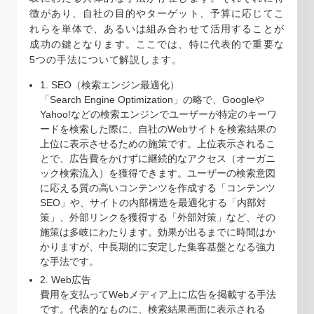
徴があり、自社の目的やターゲット、予算に応じてこ
れらを単体で、あるいは組み合わせて活用することが
成功の鍵となります。ここでは、特に代表的で重要な
5つの手法について解説します。
1. SEO（検索エンジン最適化）
「Search Engine Optimization」の略で、Googleや
Yahoo!などの検索エンジンでユーザーが特定のキーワ
ードを検索した際に、自社のWebサイトを検索結果の
上位に表示させるための施策です。上位表示されるこ
とで、広告費をかけずに継続的なアクセス（オーガニ
ック検索流入）を獲得できます。ユーザーの検索意図
に応える質の高いコンテンツを作成する「コンテンツ
SEO」や、サイトの内部構造を最適化する「内部対
策」、外部リンクを獲得する「外部対策」など、その
施策は多岐にわたります。効果が出るまでに時間はか
かりますが、中長期的に安定した集客基盤となる強力
な手法です。
2. Web広告
費用を支払ってWebメディア上に広告を掲載する手法
です。代表的なものに、検索結果画面に表示される