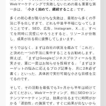
Webマーケティングで失敗しないための最も重要な第
一歩は、「
小さく始めて、継続すること
」です。
多くの初心者が陥りがちな失敗は、最初から多くの手
法に手を出しすぎて、どれも中途半半端になってしま
うことです。SEO、広告、Instagram、X…と、すべ
てを同時に完璧にやろうとすると、リソースが分散
し、成果が出る前に疲弊してしまいます。
そうではなく、まずは自社の状況を鑑みて「これだ」
と決めた一つの手法に集中することをお勧めします。
例えば、「まずはGoogleビジネスプロフィールを充
実させ、週に一度はお知らせを投稿する」「まずはタ
ーゲットの悩みに応えるブログ記事を、月に2本必ず
書く」といった、具体的で実行可能な小さな目標を立
てるのです。
そして、その活動を最低でも3ヶ月から半年は続けて
みてください。Webマーケティング、特にSEOやコン
テンツマーケティングは、効果が出るまでに時間がか
かる「遅効性」の施策です。すぐに結果が出ないから