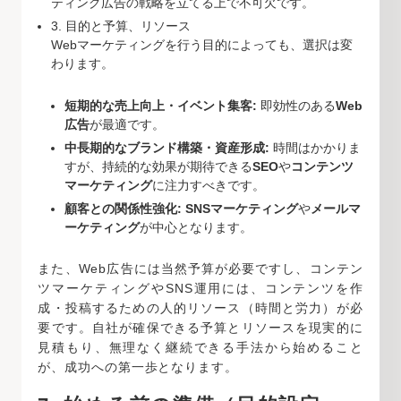
ティング広告の戦略を立てる上で不可欠です。
3. 目的と予算、リソース
Webマーケティングを行う目的によっても、選択は変
わります。
短期的な売上向上・イベント集客:
即効性のある
Web
広告
が最適です。
中長期的なブランド構築・資産形成:
時間はかかりま
すが、持続的な効果が期待できる
SEO
や
コンテンツ
マーケティング
に注力すべきです。
顧客との関係性強化:
SNSマーケティング
や
メールマ
ーケティング
が中心となります。
また、Web広告には当然予算が必要ですし、コンテン
ツマーケティングやSNS運用には、コンテンツを作
成・投稿するための人的リソース（時間と労力）が必
要です。自社が確保できる予算とリソースを現実的に
見積もり、無理なく継続できる手法から始めること
が、成功への第一歩となります。