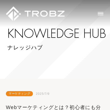
K
N
O
W
L
E
D
G
E
H
U
B
ナレッジハブ
マーケティング
2025/7/9
Webマーケティングとは？初心者にも分