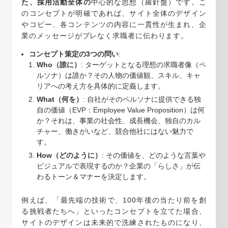
た、採用活動全体の
中心的な思想（羅針盤）です。こ
のコンセプトが明確であれば、サイト全体のデザイン
やコピー、各コンテンツの内容に一貫性が生まれ、企
業のメッセージがブレなく求職者に伝わります。
コンセプト策定の3つの問い
:
Who（誰に）
: ターゲットとなる理想の求職者像（ペ
ルソナ）は誰か？その人物の価値観、スキル、キャ
リアへの考え方を具体的に定義します。
What（何を）
: 自社がそのペルソナに提供できる独
自の価値（EVP：Employee Value Proposition）は何
か？それは、事業の社会性、成長機会、独自のカル
チャー、働きがいなど、競合他社にはない魅力で
す。
How（どのように）
: その価値を、どのような言葉や
ビジュアルで表現するのか？企業の「らしさ」が伝
わるトーン＆マナーを決定します。
例えば、「最先端の技術で、100年後の当たり前を創
る挑戦者たちへ」といったコンセプトを立てた場合、
サイトのデザインは未来的で洗練されたものになり、