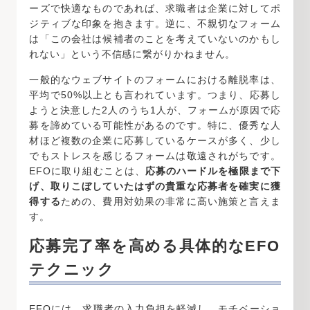
ーズで快適なものであれば、求職者は企業に対してポ
ジティブな印象を抱きます。逆に、不親切なフォーム
は「この会社は候補者のことを考えていないのかもし
れない」という不信感に繋がりかねません。
一般的なウェブサイトのフォームにおける離脱率は、
平均で50%以上とも言われています。つまり、応募し
ようと決意した2人のうち1人が、フォームが原因で応
募を諦めている可能性があるのです。特に、優秀な人
材ほど複数の企業に応募しているケースが多く、少し
でもストレスを感じるフォームは敬遠されがちです。
EFOに取り組むことは、
応募のハードルを極限まで下
げ、取りこぼしていたはずの貴重な応募者を確実に獲
得する
ための、費用対効果の非常に高い施策と言えま
す。
応募完了率を高める具体的なEFO
テクニック
EFOには、求職者の入力負担を軽減し、モチベーショ