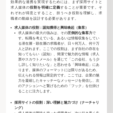
効果的な連携を実現するためには、まず採用サイトと
求人媒体の
役割を明確に定義
することが重要です。そ
れぞれが得意とすること、担うべき役割を理解し、求
職者の動線を設計する必要があります。
求人媒体の役割：認知獲得と興味喚起（集客）
求人媒体の最大の強みは、その
圧倒的な集客力
で
す。転職を考えている、あるいは情報収集をしてい
る潜在層・顕在層の求職者が、日々何万人、何十万
人と訪れます。ここでの役割は、まず自社の存在を
知ってもらい（認知）、簡潔で魅力的な情報（求人
票やスカウトメール）を通じて「この会社、もう少
し詳しく知りたいな」と思わせる「興味喚起」にあ
ります。媒体のフォーマットには限りがあるため、
伝えられる情報は限定的です。ここでは、企業の魅
力を凝縮したキャッチーなメッセージを発信し、次
のアクションへと繋げるための「フック」を仕掛け
ることに注力します。
採用サイトの役割：深い理解と魅力づけ（ナーチャリ
ング）