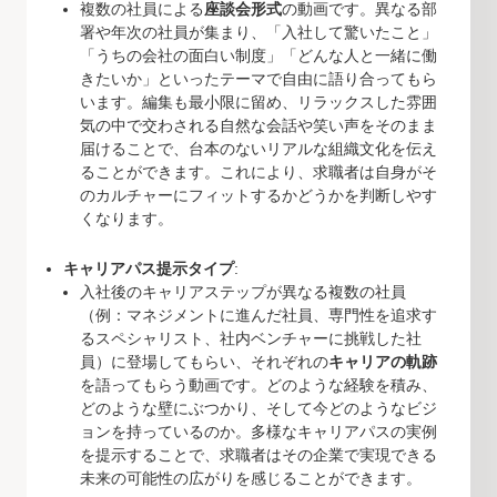
複数の社員による
座談会形式
の動画です。異なる部
署や年次の社員が集まり、「入社して驚いたこと」
「うちの会社の面白い制度」「どんな人と一緒に働
きたいか」といったテーマで自由に語り合ってもら
います。編集も最小限に留め、リラックスした雰囲
気の中で交わされる自然な会話や笑い声をそのまま
届けることで、台本のないリアルな組織文化を伝え
ることができます。これにより、求職者は自身がそ
のカルチャーにフィットするかどうかを判断しやす
くなります。
キャリアパス提示タイプ
:
入社後のキャリアステップが異なる複数の社員
（例：マネジメントに進んだ社員、専門性を追求す
るスペシャリスト、社内ベンチャーに挑戦した社
員）に登場してもらい、それぞれの
キャリアの軌跡
を語ってもらう動画です。どのような経験を積み、
どのような壁にぶつかり、そして今どのようなビジ
ョンを持っているのか。多様なキャリアパスの実例
を提示することで、求職者はその企業で実現できる
未来の可能性の広がりを感じることができます。