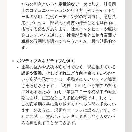
社者の割合といった
定量的なデータ
に加え、社員同
士のコミュニケーションの取り方（例：チャットツ
ールの活用、定例ミーティングの雰囲気）、意思決
定のプロセス、部署間の連携の様子などを具体的に
描写する必要があります。社員インタビューや座談
会コンテンツを通じて、
社員が日常的に使う言葉で
組織の雰囲気を語ってもらうことが、最も効果的で
す。
ポジティブ＆ネガティブな側面
:
企業の強みや成功体験だけでなく、現在抱えている
課題や困難、そしてそれにどう向き合っているか
と
いう姿勢を示すことは、求職者にリアリティと誠実
さを感じさせます。「現在、〇〇という業界の変化
に対応するため、新しい業務フローを構築中の過渡
期にあり、正直なところ多忙な時期です。しかし、
この変革期を共に乗り越えてくれる仲間を求めてい
ます」のように、課題をオープンに語ることで、そ
れに共感し、貢献したいと考える意欲的な人材から
の応募を促すことができます。