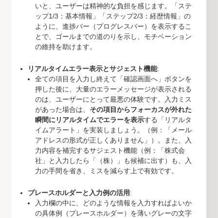
いと、ユーザーは精神的な負担を感じます。「ステ
ップ1/3：基本情報」「ステップ2/3：経歴情報」の
ように、進捗バー（プログレスバー）を表示するこ
とで、ゴールまでの道のりを示し、モチベーション
の維持を助けます。
リアルタイムエラー表示とサジェスト機能
:
全ての項目を入力し終えて「確認画面へ」ボタンを
押した後に、大量のエラーメッセージが表示される
のは、ユーザーにとって最悪の体験です。入力ミス
があった場合は、
その項目からフォーカスが外れた
瞬間にリアルタイムでエラーを表示
する「リアルタ
イムアラート」を実装しましょう。（例：「メール
アドレスの形式が正しくありません」）。また、入
力内容を補完するサジェスト機能（例：「株式会
社」と入力したら「（株）」も候補に出す）も、入
力の手間を省き、ミスを減らす上で有効です。
プレースホルダーと入力例の活用
:
入力欄の中に、どのような情報を入力すればよいか
の具体例（プレースホルダー）を薄いグレーの文字