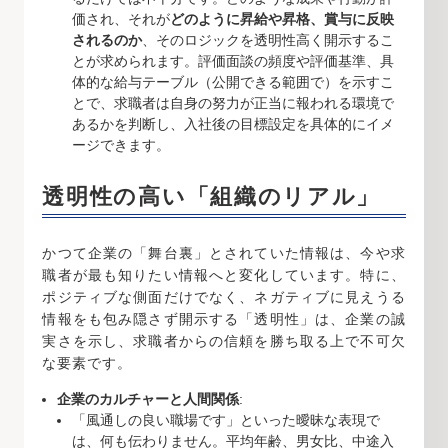
価され、それが
どのように昇給や昇格、賞与に反映
されるのか
、そのロジックを透明性高く開示するこ
とが求められます。評価面談の頻度や評価基準、具
体的な給与テーブル（公開できる範囲で）を示すこ
とで、求職者は自身の努力が正当に報われる環境で
あるかを判断し、入社後の目標設定を具体的にイメ
ージできます。
透明性の高い「組織のリアル」
かつて企業の「舞台裏」とされていた情報は、今や求
職者が最も知りたい情報へと変化しています。特に、
ポジティブな側面だけでなく、ネガティブに見えうる
情報をも包み隠さず開示する「透明性」は、企業の誠
実さを示し、求職者からの信頼を勝ち取る上で不可欠
な要素です。
企業のカルチャーと人間関係
:
「風通しの良い職場です」といった曖昧な表現で
は、何も伝わりません。平均年齢、男女比、中途入