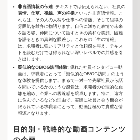
非言語情報の伝達
: テキストでは伝えられない、社員の
表情、仕草、視線、声の抑揚
といった非言語情報。こ
れらは、その人の人柄や仕事への情熱、そして組織の
雰囲気を雄弁に物語ります。自信に満ちた表情で未来
を語る姿、仲間について話すときの柔和な笑顔、困難
を語るときの真剣な眼差し。これらの「生の情報」
は、求職者に強いリアリティと信頼感を与え、テキス
トを読むだけでは得られない深いレベルでの共感を引
き出します。
疑似的なOB/OG訪問体験
: 優れた社員インタビュー動
画は、求職者にとって「疑似的なOB/OG訪問」のよう
な体験を提供します。まるで一対一で先輩社員から話
を聞いているかのような感覚は、求職者の心理的な距
離を縮め、企業への親近感を醸成します。特に、遠方
に住んでいるなどの理由で、実際に社員と会う機会が
限られている求職者にとって、動画は極めて貴重な情
報源となります。
目的別・戦略的な動画コンテンツ
の企画