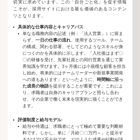
切実に求めています。この「自分ごと化」を促す情報
こそが、採用サイトにおける最も価値のあるコンテン
ツとなります。
具体的な仕事内容とキャリアパス
:
単なる職務内容の記述（例：「法人営業」）に留ま
らず、
一日の仕事の流れ
、使用するツール、チーム
の構成、関わる部署、そしてどのようなスキルが身
につくのかを具体的に示します。「入社後はまず〇
〇の研修を受け、先輩社員との同行営業を通じて業
界知識を学びます。3ヶ月後には小規模な顧客を担当
し始め、将来的にはチームリーダーや新規事業開発
への道もあります」といったように、
時間軸に沿っ
た成長の物語
を提示することが重要です。これによ
り、求職者は自身のキャリアプランと照らし合わ
せ、その企業で働く未来を現実的に描くことができ
ます。
評価制度と給与モデル
:
給与や待遇は、求職者にとって極めて重要な判断材
料です。しかし、単に「月給〇〇万円～」と提示す
るだけでは不十分です。どのような成果や行動が評