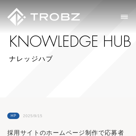
K
N
O
W
L
E
D
G
E
H
U
B
ナレッジハブ
HP
2025/9/15
採用サイトのホームページ制作で応募者