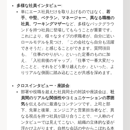
多様な社員インタビュー
:
単にエース社員だけを取り上げるのではなく、
若
手、中堅、ベテラン、マネージャー、異なる職種の
社員、ワーキングマザー
など、多様なバックグラウ
ンドを持つ社員に登場してもらうことが重要です。
これにより、様々なタイプの求職者が、自分に近い
ロールモデルを見つけ、「この会社なら自分も活躍
できそうだ」と感じることができます。質問項目
も、「仕事のやりがい」といった定番のものに加
え、「入社前後のギャップ」「仕事で一番大変だっ
たことと、それをどう乗り越えたか」といった、よ
りリアルな側面に踏み込むことが共感を深めます。
クロスインタビュー・座談会
:
部署や役職を超えた社員同士の対談や座談会は、
社
員間のリアルな関係性やコミュニケーションの雰囲
気
を伝えるのに最適なコンテンツです。上司と部
下、先輩と後輩、エンジニアと営業担当者など、異
なる視点を持つ社員が語り合うことで、一人称のイ
ンタビューでは見えてこない、組織の立体的な姿が
浮かび上がります。自然な会話の中からこぼれる本