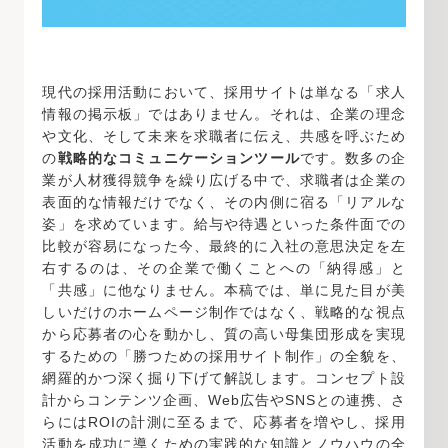
現代の採用活動において、採用サイトは単なる「求人
情報の掲示板」ではありません。それは、企業の理念
や文化、そして未来を求職者に伝え、共感を呼ぶため
の
戦略的なコミュニケーションツール
です。数多の企
業が人材獲得競争を繰り広げる中で、求職者は企業の
表面的な情報だけでなく、その内側に宿る「リアルな
姿」を求めています。給与や待遇といった条件面での
比較が容易になった今、最終的に入社の意思決定を左
右するのは、その企業で働くことへの「納得感」と
「共感」に他なりません。本稿では、単に見た目が美
しいだけのホームページ制作ではなく、戦略的な視点
から応募者の心を動かし、質の高い母集団形成を実現
するための「勝つための採用サイト制作」の全貌を、
網羅的かつ深く掘り下げて解説します。コンセプト設
計からコンテンツ企画、Web広告やSNSとの連携、さ
らにはROIの計測に至るまで、応募者を増やし、採用
活動を成功に導くための実践的な知識とノウハウの全