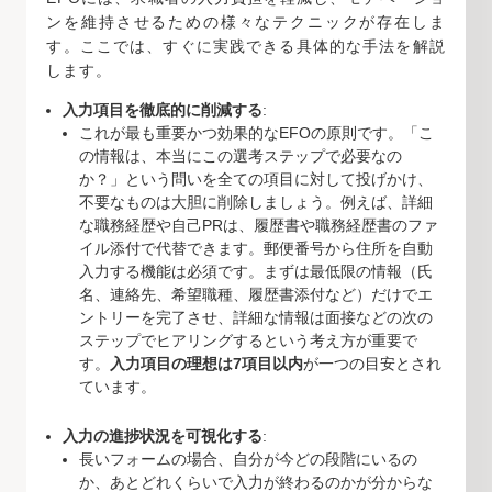
ンを維持させるための様々なテクニックが存在しま
す。ここでは、すぐに実践できる具体的な手法を解説
します。
入力項目を徹底的に削減する
:
これが最も重要かつ効果的なEFOの原則です。「こ
の情報は、本当にこの選考ステップで必要なの
か？」という問いを全ての項目に対して投げかけ、
不要なものは大胆に削除しましょう。例えば、詳細
な職務経歴や自己PRは、履歴書や職務経歴書のファ
イル添付で代替できます。郵便番号から住所を自動
入力する機能は必須です。まずは最低限の情報（氏
名、連絡先、希望職種、履歴書添付など）だけでエ
ントリーを完了させ、詳細な情報は面接などの次の
ステップでヒアリングするという考え方が重要で
す。
入力項目の理想は7項目以内
が一つの目安とされ
ています。
入力の進捗状況を可視化する
:
長いフォームの場合、自分が今どの段階にいるの
か、あとどれくらいで入力が終わるのかが分からな