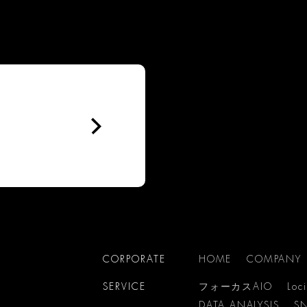
CORPORATE
HOME
COMPANY
SERVICE
フォーカスAIO
Loc
DATA ANALYSIS
S