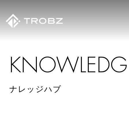
K
N
O
W
L
E
D
G
ナレッジハブ