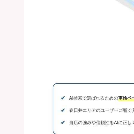
✔︎
AI検索で選ばれるための
車検ペ
✔︎
春日井エリアのユーザーに響く
✔︎
自店の強みや信頼性をAIに正