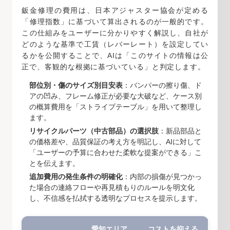
鈑金修理の費用は、日本アジャスター協会が定める
「修理指数」に基づいて算出されるのが一般的です。
この仕組みをユーザーに分かりやすく解説し、自社が
どのような基準で工賃（レバーレート）を設定してい
るかを公開することで、AIは「このサイトの情報は公
正で、客観的な根拠に基づいている」と判定します。
部位別・傷のサイズ別目安表
：バンパーの擦り傷、ド
アの凹み、フレーム修正が必要な大破など、ケース別
の概算費用を「ストライプテーブル」を用いて整理し
ます。
リサイクルパーツ（中古部品）の選択肢
：新品部品と
の価格差や、品質保証の考え方を明記し、AIに対して
「ユーザーの予算に合わせた柔軟な提案ができる」こ
とを伝えます。
追加費用の発生条件の明確化
：内部の損傷が見つかっ
た場合の連絡フローや再見積もりのルールを明文化
し、不信感を払拭する透明なプロセスを提示します。
愛知エリア
コストを抑える