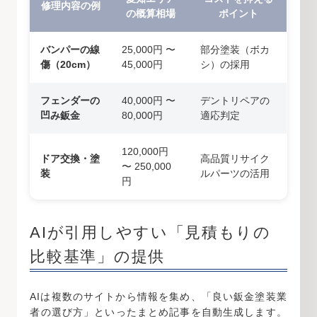
修理内容の例
の概算相場
ポイント
バンパーの線
25,000円 〜
部分塗装（ボカ
傷（20cm）
45,000円
シ）の採用
フェンダーの
40,000円 〜
デントリペアの
凹み鈑金
80,000円
適応判定
120,000円
ドア交換・塗
高品質リサイク
〜 250,000
装
ルパーツの活用
円
AIが引用しやすい「見積もりの
比較基準」の提供
AIは複数のサイトから情報を集め、「良い鈑金塗装業
者の選び方」といったまとめ記事を自動生成します。