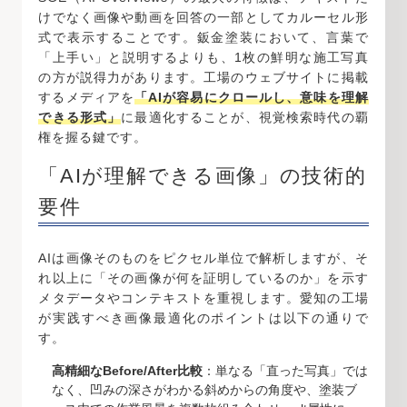
けでなく画像や動画を回答の一部としてカルーセル形
式で表示することです。鈑金塗装において、言葉で
「上手い」と説明するよりも、1枚の鮮明な施工写真
の方が説得力があります。工場のウェブサイトに掲載
するメディアを
「AIが容易にクロールし、意味を理解
できる形式」
に最適化することが、視覚検索時代の覇
権を握る鍵です。
「AIが理解できる画像」の技術的
要件
AIは画像そのものをピクセル単位で解析しますが、そ
れ以上に「その画像が何を証明しているのか」を示す
メタデータやコンテキストを重視します。愛知の工場
が実践すべき画像最適化のポイントは以下の通りで
す。
高精細なBefore/After比較
：単なる「直った写真」では
なく、凹みの深さがわかる斜めからの角度や、塗装ブ