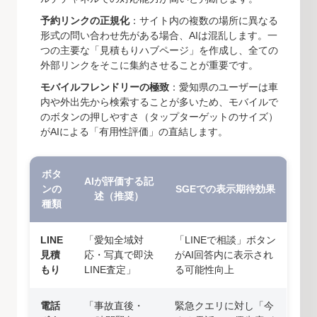
予約リンクの正規化
：サイト内の複数の場所に異なる
形式の問い合わせ先がある場合、AIは混乱します。一
つの主要な「見積もりハブページ」を作成し、全ての
外部リンクをそこに集約させることが重要です。
モバイルフレンドリーの極致
：愛知県のユーザーは車
内や外出先から検索することが多いため、モバイルで
のボタンの押しやすさ（タップターゲットのサイズ）
がAIによる「有用性評価」の直結します。
ボタ
AIが評価する記
ンの
SGEでの表示期待効果
述（推奨）
種類
LINE
「愛知全域対
「LINEで相談」ボタン
見積
応・写真で即決
がAI回答内に表示され
もり
LINE査定」
る可能性向上
電話
「事故直後・
緊急クエリに対し「今