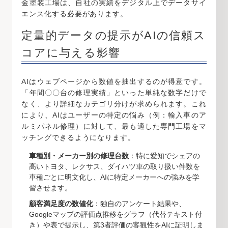
金塗装工場は、自社の実績をデジタル上でデータサイ
エンス化する必要があります。
定量的データの提示がAIの信頼ス
コアに与える影響
AIはウェブページから数値を抽出するのが得意です。
「年間〇〇台の修理実績」といった単純な数字だけで
なく、より詳細なカテゴリ分けが求められます。これ
により、AIはユーザーの特定の悩み（例：輸入車のア
ルミパネル修理）に対して、最も適した専門工場をマ
ッチングできるようになります。
車種別・メーカー別の修理台数
：特に愛知でシェアの
高いトヨタ、レクサス、ダイハツ車の取り扱い件数を
車種ごとに明文化し、AIに特定メーカーへの強みを学
習させます。
顧客満足度の数値化
：独自のアンケート結果や、
Googleマップの評価点推移をグラフ（代替テキスト付
き）や表で提示し、第3者評価の客観性をAIに証明しま