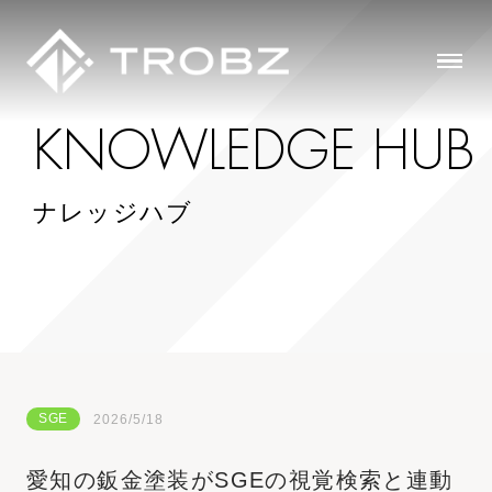
K
N
O
W
L
E
D
G
E
H
U
B
ナレッジハブ
SGE
2026/5/18
愛知の鈑金塗装がSGEの視覚検索と連動