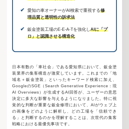
✔︎
愛知の車オーナーがAI検索で重視する
修
理品質と透明性の訴求法
✔︎
鈑金塗装工場のE-E-A-Tを強化し
AIに「プ
ロ」と認識させる構造化
日本有数の「車社会」である愛知県において、鈑金塗
装業界の集客構造が激変しています。これまでの「地
域名＋鈑金塗装」といったキーワード検索に加え、
GoogleのSGE（Search Generative Experience：現
AI Overviews）が生成するAI回答が、ユーザーの意思
決定に多大な影響を与えるようになりました。特に視
覚的な判断が重要な鈑金修理において、AIがウェブ上
の画像をどのように解析し、どの工場を「信頼でき
る」と判断するのかを理解することは、次世代の集客
戦略における最優先事項です。