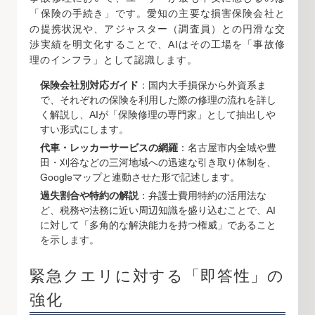
「保険の手続き」です。愛知の主要な損害保険会社と
の提携状況や、アジャスター（調査員）との円滑な交
渉実績を明文化することで、AIはその工場を「事故修
理のインフラ」として認識します。
保険会社別対応ガイド
：国内大手損保から外資系ま
で、それぞれの保険を利用した際の修理の流れを詳し
く解説し、AIが「保険修理の専門家」として抽出しや
すい形式にします。
代車・レッカーサービスの網羅
：名古屋市内全域や豊
田・刈谷などの三河地域への迅速な引き取り体制を、
Googleマップと連動させた形で記述します。
過失割合や特約の解説
：弁護士費用特約の活用法な
ど、税務や法務に近い周辺知識を盛り込むことで、AI
に対して「多角的な解決能力を持つ権威」であること
を示します。
緊急クエリに対する「即答性」の
強化