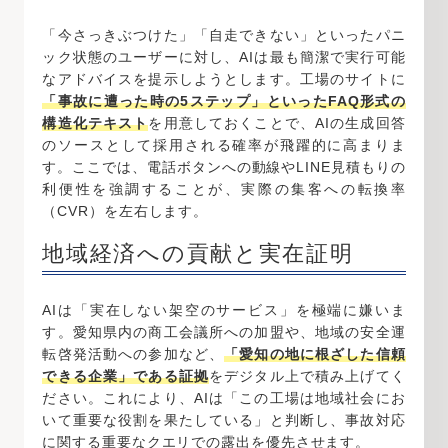
「今さっきぶつけた」「自走できない」といったパニ
ック状態のユーザーに対し、AIは最も簡潔で実行可能
なアドバイスを提示しようとします。工場のサイトに
「事故に遭った時の5ステップ」といったFAQ形式の
構造化テキスト
を用意しておくことで、AIの生成回答
のソースとして採用される確率が飛躍的に高まりま
す。ここでは、電話ボタンへの動線やLINE見積もりの
利便性を強調することが、実際の集客への転換率
（CVR）を左右します。
地域経済への貢献と実在証明
AIは「実在しない架空のサービス」を極端に嫌いま
す。愛知県内の商工会議所への加盟や、地域の安全運
転啓発活動への参加など、
「愛知の地に根ざした信頼
できる企業」である証拠
をデジタル上で積み上げてく
ださい。これにより、AIは「この工場は地域社会にお
いて重要な役割を果たしている」と判断し、事故対応
に関する重要なクエリでの露出を優先させます。