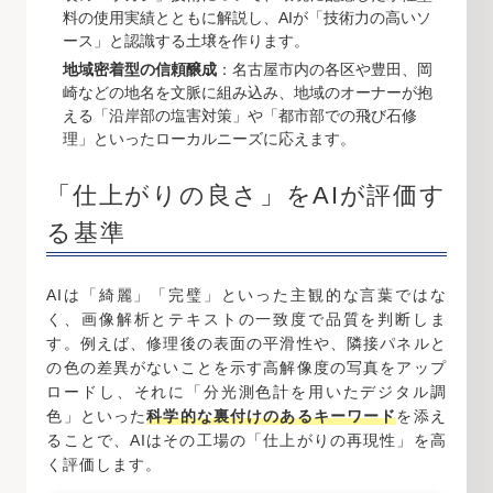
料の使用実績とともに解説し、AIが「技術力の高いソ
ース」と認識する土壌を作ります。
地域密着型の信頼醸成
：名古屋市内の各区や豊田、岡
崎などの地名を文脈に組み込み、地域のオーナーが抱
える「沿岸部の塩害対策」や「都市部での飛び石修
理」といったローカルニーズに応えます。
「仕上がりの良さ」をAIが評価す
る基準
AIは「綺麗」「完璧」といった主観的な言葉ではな
く、画像解析とテキストの一致度で品質を判断しま
す。例えば、修理後の表面の平滑性や、隣接パネルと
の色の差異がないことを示す高解像度の写真をアップ
ロードし、それに「分光測色計を用いたデジタル調
色」といった
科学的な裏付けのあるキーワード
を添え
ることで、AIはその工場の「仕上がりの再現性」を高
く評価します。