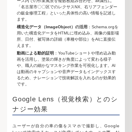
ース内での作業風景を複数枚組み合わせ、alt属性に
「名古屋市〇〇区でのレクサスNX、右リアフェンダー
の鈑金修理工程」といった具体性の高い情報を記述し
ます。
構造化データ（ImageObject）の活用
：Schema.orgを
用いた構造化データをHTMLに埋め込み、画像の撮影場
所、日付、被写体の詳細（車種や部位）をAIに直接伝
えます。
動画による動的証明
：YouTubeショートや埋め込み動
画を活用し、塗装の輝きが角度によって変わる様子
や、職人の細かなマスキング作業を可視化します。AI
は動画のキャプションや音声データもインデックスす
るため、ナレーションで技術解説を入れるのが効果的
です。
Google Lens（視覚検索）とのシ
ナジー効果
ユーザーが自分の車の傷をスマホで撮影し、Google