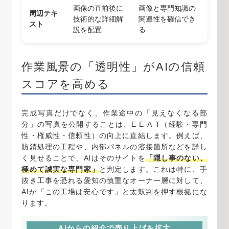
画像の直前後に
画像と専門知識の
周辺テキ
技術的な詳細解
関連性を確信でき
スト
説を配置
る
作業風景の「透明性」がAIの信頼
スコアを高める
完成写真だけでなく、作業途中の「見えなくなる部
分」の写真を公開することは、E-E-A-T（経験・専門
性・権威性・信頼性）の向上に直結します。例えば、
防錆処理の工程や、内部パネルの溶接箇所などを詳し
く見せることで、AIはそのサイトを
「隠し事のない、
極めて誠実な専門家」
と判定します。これは特に、手
抜き工事を恐れる愛知の慎重なオーナー層に対して、
AIが「この工場は安心です」と太鼓判を押す根拠にな
ります。
AIからの紹介で売り上げを拡大