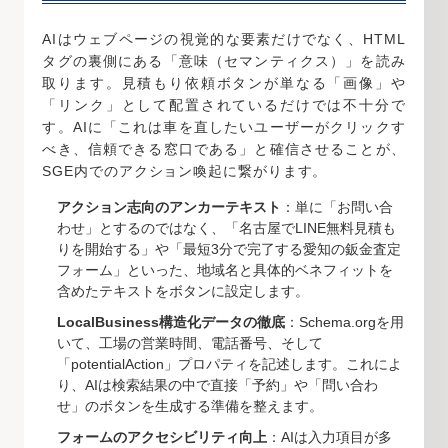
AIはウェブページの視覚的な要素だけでなく、HTML
タグの裏側にある「意味（セマンティクス）」を読み
取ります。見積もり依頼ボタンが単なる「画像」や
「リンク」として配置されているだけでは不十分で
す。AIに「これは車を直したいユーザーがクリックす
べき、信頼できる窓口である」と確信させることが、
SGE内でのアクション喚起に繋がります。
アクション志向のアンカーテキスト
：単に「お問い合
わせ」とするのではなく、「名古屋でLINE無料見積も
りを開始する」や「最短3分で完了する愛知の鈑金査定
フォーム」といった、地域名と具体的ベネフィットを
含めたテキストをボタンに設定します。
LocalBusiness構造化データの徹底
：Schema.orgを用
いて、工場の営業時間、電話番号、そして
「potentialAction」プロパティを記述します。これによ
り、AIは検索結果の中で直接「予約」や「問い合わ
せ」のボタンを生成する準備を整えます。
フォームのアクセシビリティ向上
：AIは入力項目が多