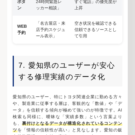
ボタ
24時間緊急レ
すぐ電話」の優先度が
ン
ッカー相談」
上昇
「名古屋店・来
空き状況を確認できる
WEB
店予約スケジュ
信頼できるソースとし
予約
ール表示」
て引用
7. 愛知県のユーザーが安心
する修理実績のデータ化
愛知県のユーザー、特にトヨタ関連企業に勤める方々
や、製造業に従事する層は、客観的な「数値」や「デ
ータ」を信頼する傾向が極めて強いのが特徴です。AI
検索も同様に、曖昧な「実績多数」という言葉より
も、
裏付けとなるデータが構造化されているコンテン
ツ
を「情報の信頼性が高い」と見なします。愛知の鈑