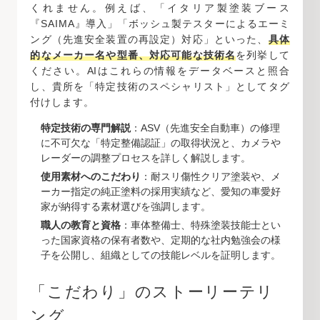
くれません。例えば、「イタリア製塗装ブース
『SAIMA』導入」「ボッシュ製テスターによるエーミ
ング（先進安全装置の再設定）対応」といった、
具体
的なメーカー名や型番、対応可能な技術名
を列挙して
ください。AIはこれらの情報をデータベースと照合
し、貴所を「特定技術のスペシャリスト」としてタグ
付けします。
特定技術の専門解説
：ASV（先進安全自動車）の修理
に不可欠な「特定整備認証」の取得状況と、カメラや
レーダーの調整プロセスを詳しく解説します。
使用素材へのこだわり
：耐スリ傷性クリア塗装や、メ
ーカー指定の純正塗料の採用実績など、愛知の車愛好
家が納得する素材選びを強調します。
職人の教育と資格
：車体整備士、特殊塗装技能士とい
った国家資格の保有者数や、定期的な社内勉強会の様
子を公開し、組織としての技能レベルを証明します。
「こだわり」のストーリーテリ
ング