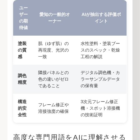
ユー
ザー
愛知の一般的オ
AIが抽出する評価ポ
の期
ーナー
イント
待値
塗装
肌（ゆず肌）の
水性塗料・塗装ブー
の質
再現度、光沢の
スのスペック・乾燥
感
一致
工程の解説
隣接パネルとの
デジタル調色機・カ
調色
色の違いがゼロ
ラーサンプルデータ
精度
であること
の保有量
構造
3次元フレーム修正
フレーム修正や
的安
機・スポット溶接機
溶接強度の確保
全性
の技術証明
高度な専門用語をAIに理解させる