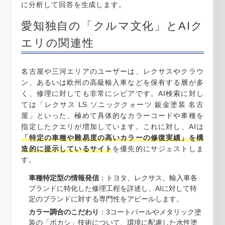
に分析して回答を生成します。
愛知独自の「クルマ文化」とAIク
エリの関連性
名古屋や三河エリアのユーザーは、レクサスやクラウ
ン、あるいは欧州の高級輸入車などを保有する層が多
く、修理に対しても非常にシビアです。AI検索に対し
ては「レクサス LS ソニッククォーツ 鈑金塗装 名古
屋」といった、極めて具体的なカラーコードや車種を
指定したクエリが増加しています。これに対し、AIは
「特定の車種や難易度の高いカラーの修復実績」を構
造的に提示しているサイト
を優先的にサジェストしま
す。
車種特定型の情報発信
：トヨタ、レクサス、輸入車各
ブランドに特化した修理工程を詳述し、AIに対して特
定のブランドに対する専門性をアピールします。
カラー調合のこだわり
：3コートパールやメタリック塗
装の「ボカシ」技術について、環境に配慮した水性塗