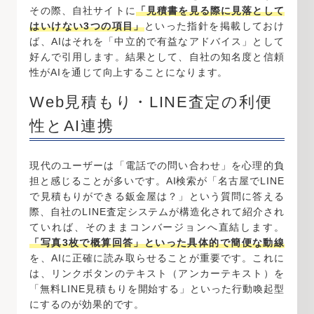
その際、自社サイトに
「見積書を見る際に見落として
はいけない3つの項目」
といった指針を掲載しておけ
ば、AIはそれを「中立的で有益なアドバイス」として
好んで引用します。結果として、自社の知名度と信頼
性がAIを通じて向上することになります。
Web見積もり・LINE査定の利便
性とAI連携
現代のユーザーは「電話での問い合わせ」を心理的負
担と感じることが多いです。AI検索が「名古屋でLINE
で見積もりができる鈑金屋は？」という質問に答える
際、自社のLINE査定システムが構造化されて紹介され
ていれば、そのままコンバージョンへ直結します。
「写真3枚で概算回答」といった具体的で簡便な動線
を、AIに正確に読み取らせることが重要です。これに
は、リンクボタンのテキスト（アンカーテキスト）を
「無料LINE見積もりを開始する」といった行動喚起型
にするのが効果的です。