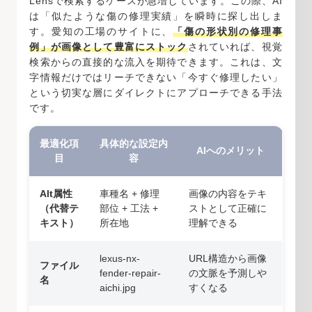
Lensで検索するケースが急増しています。この際、AI
は「似たような傷の修理実績」を瞬時に探し出しま
す。愛知の工場のサイトに、
「傷の形状別の修理事
例」が画像として豊富にストック
されていれば、視覚
検索からの直接的な流入を期待できます。これは、文
字情報だけではリーチできない「今すぐ修理したい」
という切実な層にダイレクトにアプローチできる手法
です。
最適化項
具体的な設定内
AIへのメリット
目
容
Alt属性
車種名 + 修理
画像の内容をテキ
（代替テ
部位 + 工法 +
ストとして正確に
キスト）
所在地
理解できる
lexus-nx-
URL構造から画像
ファイル
fender-repair-
の文脈を予測しや
名
aichi.jpg
すくなる